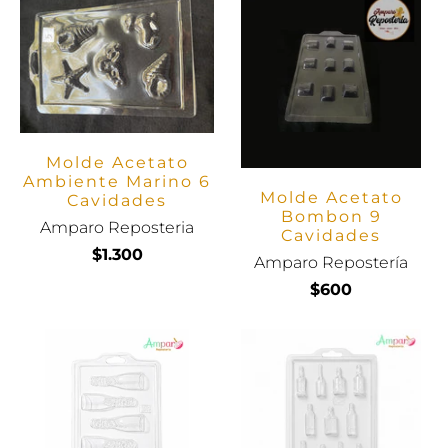
Molde Acetato
Ambiente Marino 6
Molde Acetato
Cavidades
Bombon 9
Amparo Reposteria
Cavidades
$1.300
Amparo Repostería
$600