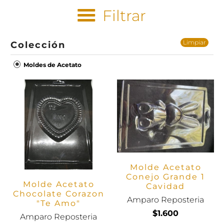
Filtrar
Limpiar
Colección
Moldes de Acetato
Molde Acetato
Conejo Grande 1
Molde Acetato
Cavidad
Chocolate Corazon
Amparo Reposteria
"Te Amo"
$1.600
Amparo Reposteria