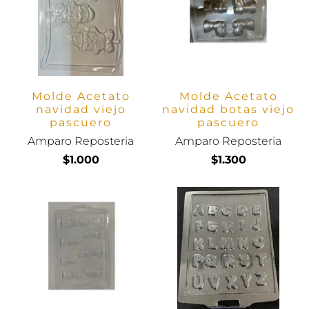
Molde Acetato
Molde Acetato
navidad viejo
navidad botas viejo
pascuero
pascuero
Amparo Reposteria
Amparo Reposteria
$1.000
$1.300