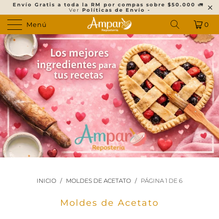
Envío Gratis a toda la RM por compas sobre $50.000
🚛
Ver
Políticas de Envío -
Menú
0
INICIO
/
MOLDES DE ACETATO
/
PÁGINA 1 DE 6
Moldes de Acetato