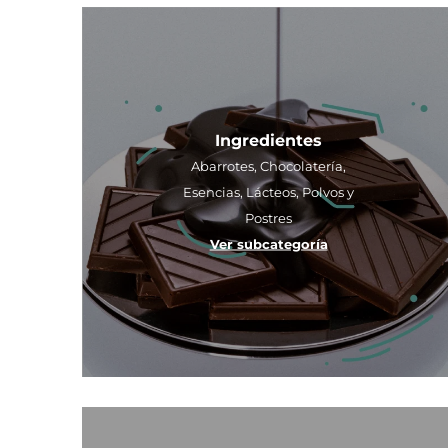
Ingredientes
Abarrotes, Chocolatería,
Esencias, Lácteos, Polvos y
Postres
Ver subcategoría