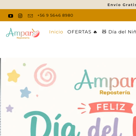
Envío Grati
+56 9 5646 8980
Inicio
OFERTAS 🔥
🧸 Día del Ni