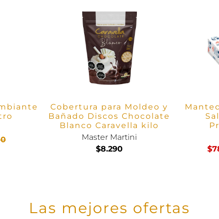
mbiante
Cobertura para Moldeo y
Manteq
tro
Bañado Discos Chocolate
Sa
Blanco Caravella kilo
Pr
Master Martini
50
$8.290
$7
Las mejores ofertas