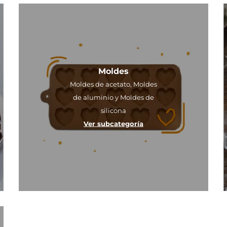
Moldes
Moldes de acetato, Moldes
de aluminio y Moldes de
silicona
Ver subcategoría