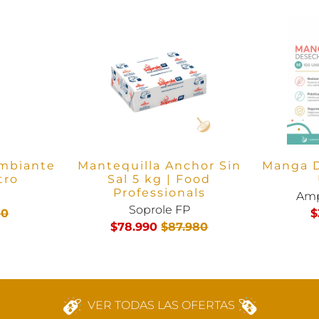
mbiante
Mantequilla Anchor Sin
Manga D
tro
Sal 5 kg | Food
Professionals
Amp
Soprole FP
50
$
$78.990
$87.980
VER TODAS LAS OFERTAS