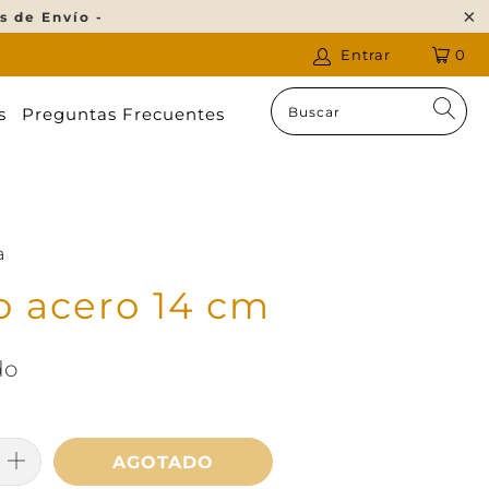
s de Envío -
Entrar
0
s
Preguntas Frecuentes
a
o acero 14 cm
do
AGOTADO