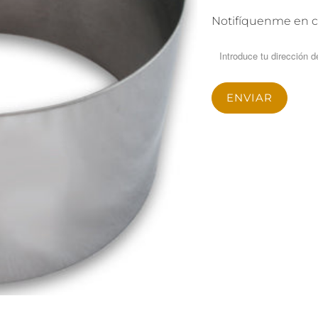
TRANSLATION
Notifíquenme en c
MISSING:
ES.PRODUCTS.NOTIFY