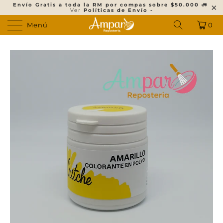
Envío Gratis a toda la RM por compas sobre $50.000
🚛
Ver
Políticas de Envío -
Menú
0