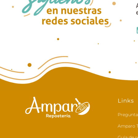
Links
Pregunta
Amparo T
Guía de r