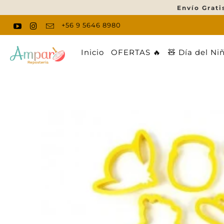
Envío Grati
+56 9 5646 8980
Inicio
OFERTAS 🔥
🧸 Día del Ni