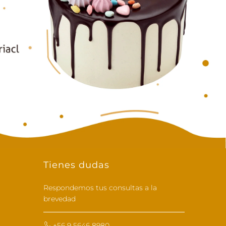
Tienes dudas
Respondemos tus consultas a la
brevedad
+56 9 5646 8980