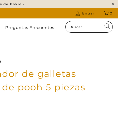
s de Envío -
Entrar
0
s
Preguntas Frecuentes
a
ador de galletas
 de pooh 5 piezas
n