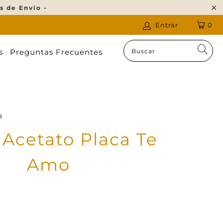
s de Envío -
Entrar
0
s
Preguntas Frecuentes
a
Acetato Placa Te
Amo
n