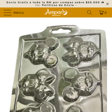
Envío Gratis a toda la RM por compas sobre $50.000
🚛
Ver
Políticas de Envío -
Menú
0