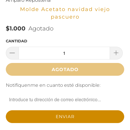
Amparo Reposteria
Molde Acetato navidad viejo
pascuero
$1.000
Agotado
CANTIDAD
AGOTADO
TRANSLATION
Notifíquenme en cuanto esté disponible:
MISSING:
ES.PRODUCTS.NOTIFY_FORM.DESCRIPTION: