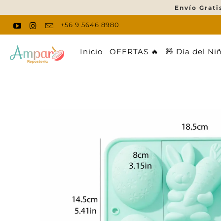
Envío Grati
+56 9 5646 8980
Inicio
OFERTAS 🔥
🧸 Día del Ni