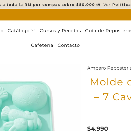
s a toda la RM por compas sobre $50.000
🚛 Ver
Política
ño
Catálogo
Cursos y Recetas
Guía de Repostero
Cafetería
Contacto
Amparo Reposteri
Molde d
– 7 Ca
$4.990