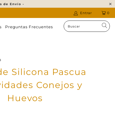
s de Envío -
Entrar
0
s
Preguntas Frecuentes
a
e Silicona Pascua
vidades Conejos y
Huevos