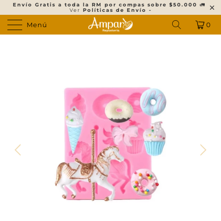
Envío Gratis a toda la RM por compas sobre $50.000
🚛
Ver
Políticas de Envío -
Menú
0