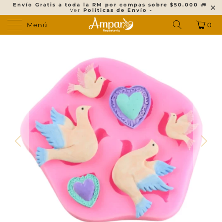
Envío Gratis a toda la RM por compas sobre $50.000
🚛
Ver
Políticas de Envío -
Menú
0