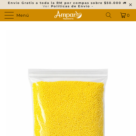
Envío Gratis a toda la RM por compas sobre $50.000
🚛
Ver
Políticas de Envío -
Menú
0