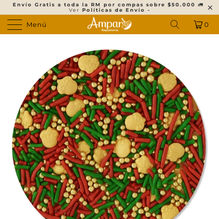
Envío Gratis a toda la RM por compas sobre $50.000
🚛
Ver
Políticas de Envío -
Menú
0