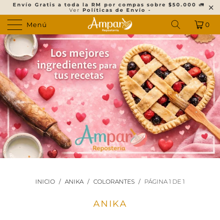
Envío Gratis a toda la RM por compas sobre $50.000
🚛
Ver
Políticas de Envío -
Menú
0
INICIO
/
ANIKA
/
COLORANTES
/
PÁGINA 1 DE 1
ANIKA