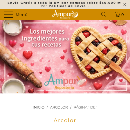
Envío Gratis a toda la RM por compas sobre $50.000
🚛
Ver
Políticas de Envío -
Menú
0
INICIO
/
ARCOLOR
/
PÁGINA 1 DE 1
Arcolor