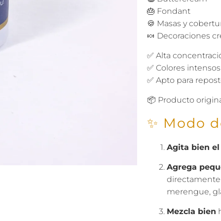
🎂 Fondant
🍪 Masas y cobertu
🍬 Decoraciones cr
✅ Alta concentraci
✅ Colores intensos 
✅ Apto para reposte
📦 Producto original
✨ Modo d
Agita bien e
Agrega pequ
directamente 
merengue, glas
Mezcla bien
h