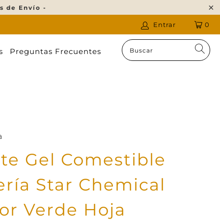
s de Envío -
Entrar
0
s
Preguntas Frecuentes
a
te Gel Comestible
ría Star Chemical
or Verde Hoja