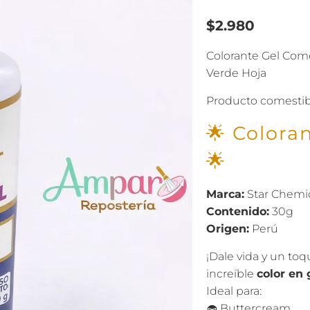
$2.980
Colorante Gel Come
Verde Hoja
Producto comestib
🌟 Colora
🌟
Marca:
Star Chemi
Contenido:
30g
Origen:
Perú
¡Dale vida y un toq
increíble
color en 
Ideal para:
🧁 Buttercream