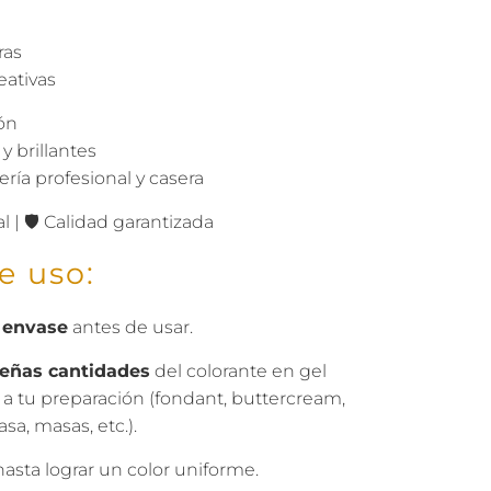
ras
eativas
ón
y brillantes
ría profesional y casera
 | 🛡️ Calidad garantizada
e uso:
l envase
antes de usar.
eñas cantidades
del colorante en gel
a tu preparación (fondant, buttercream,
a, masas, etc.).
asta lograr un color uniforme.