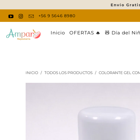
Envío Grati
+56 9 5646 8980
Inicio
OFERTAS 🔥
🧸 Día del Ni
INICIO
/
TODOS LOS PRODUCTOS
/
COLORANTE GEL COM