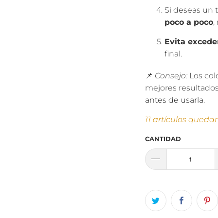
Si deseas un 
poco a poco
,
Evita excede
final.
📌
Consejo:
Los colo
mejores resultados
antes de usarla.
11 artículos queda
CANTIDAD